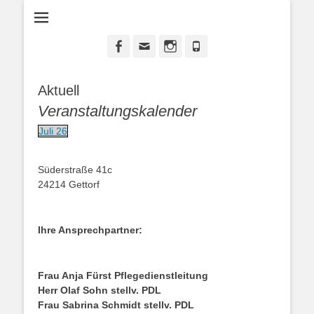
seit 1889
Diakonie-Gettorf
Facebook
Email
Instagram
Phone
Aktuell
Veranstaltungskalender
Juli 26
Süderstraße 41c
24214 Gettorf
Ihre Ansprechpartner:
Frau Anja Fürst Pflegedienstleitung
Herr Olaf Sohn
stellv. PDL
Frau Sabrina Schmidt stellv. PDL